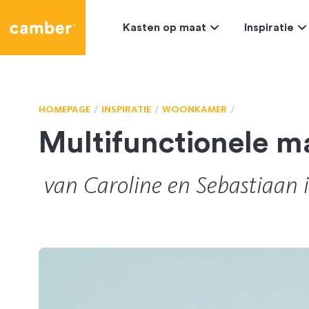
Camber
Kasten op maat
Inspiratie
HOMEPAGE
INSPIRATIE
WOONKAMER
Multifunctionele m
van
Caroline
en
Sebastiaan
i
486
CL-154681