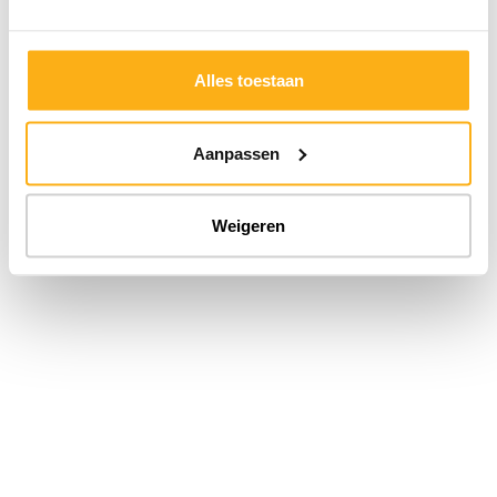
Als je klaar bent, kan je het kleurenpalet doorsturen naar de
interieurarchitecten van Camber.
Ga samen met hen aan de
slag en ga
van een kleurenpalet naar je gepersonaliseerde
Alles toestaan
kasten op maat.
Kies het type project
Aanpassen
Starten
Weigeren