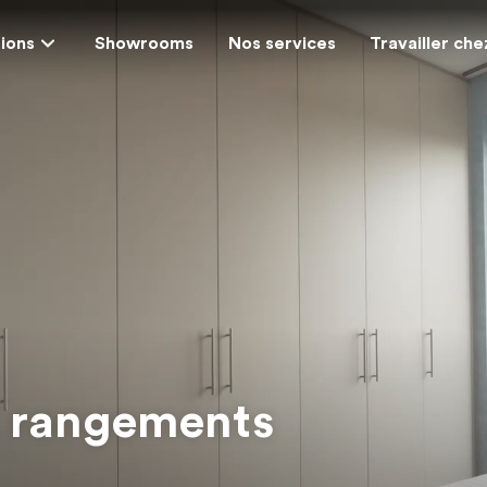
tions
Showrooms
Nos services
Travailler ch
t rangements