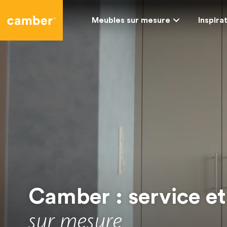
Camber
Meubles sur mesure
Inspira
Camber : service e
sur mesure