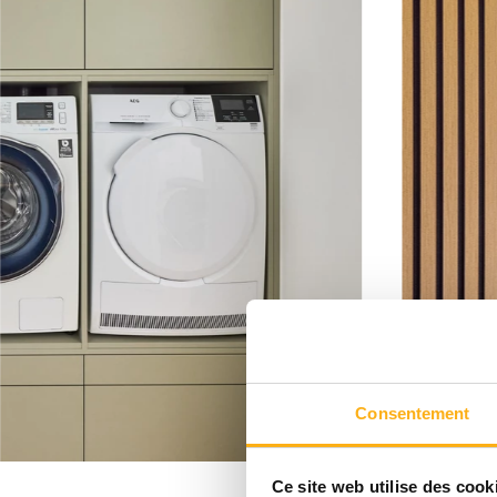
Consentement
Ce site web utilise des cook
Vestiaire sur mesure avec ban