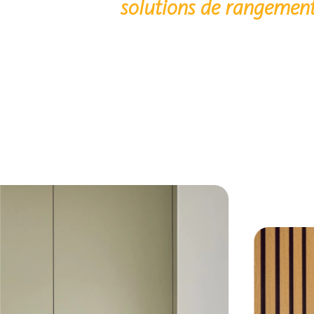
solutions
de
rangemen