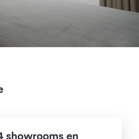
e
4 showrooms en