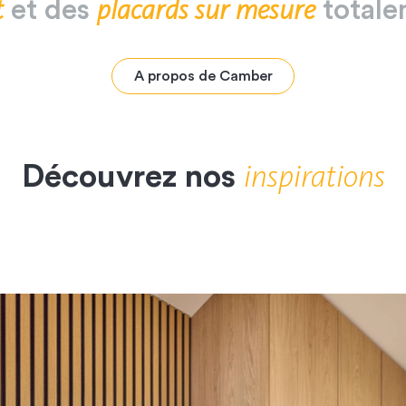
t
placards
sur
mesure
et
des
total
A propos de Camber
inspirations
Découvrez nos