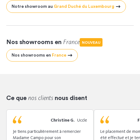
Notre showroom au
Grand Duché du Luxembourg
France
Nos showrooms en
NOUVEAU
Nos showrooms en
France
nos clients
Ce que
nous disent
Christine G.
Uccle
F
Je tiens particulièrement à remercier
Le placement de mon
Madame Campo pour son
été effectué et je te