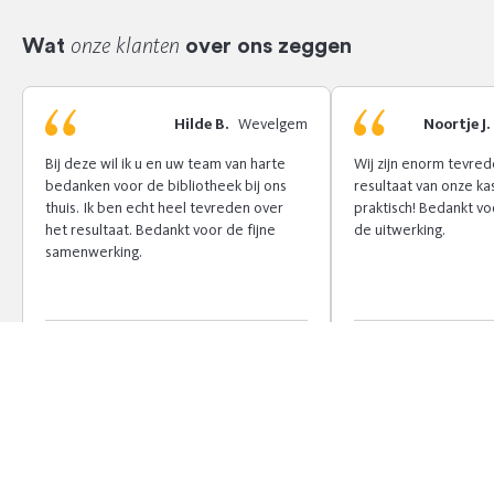
onze klanten
Wat
over ons zeggen
Hilde B.
Wevelgem
Noortje J.
Bij deze wil ik u en uw team van harte
Wij zijn enorm tevred
bedanken voor de bibliotheek bij ons
resultaat van onze ka
thuis. Ik ben echt heel tevreden over
praktisch! Bedankt v
het resultaat. Bedankt voor de fijne
de uitwerking.
samenwerking.
Lees verder
Lees verder
Previous
Next