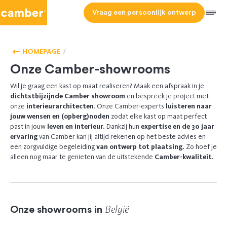
Camber
Vraag een persoonlijk ontwerp
Men
ONZE
SHOWROOMS
HOMEPAGE
Onze Camber-showrooms
Wil je graag een kast op maat realiseren?
Maak een afspraak in je
dichtstbijzijnde Camber showroom
en bespreek je project met
onze
interieurarchitecten
.
Onze Camber-experts
luisteren naar
jouw wensen en (opberg)noden
zodat elke kast op maat perfect
past in jouw
leven en interieur.
Dankzij hun
expertise en de 30 jaar
ervaring
van Camber kan jij altijd rekenen op het beste advies en
een zorgvuldige begeleiding
van ontwerp tot plaatsing.
Zo hoef je
alleen nog maar te genieten van de uitstekende
Camber-kwaliteit.
België
Onze showrooms in