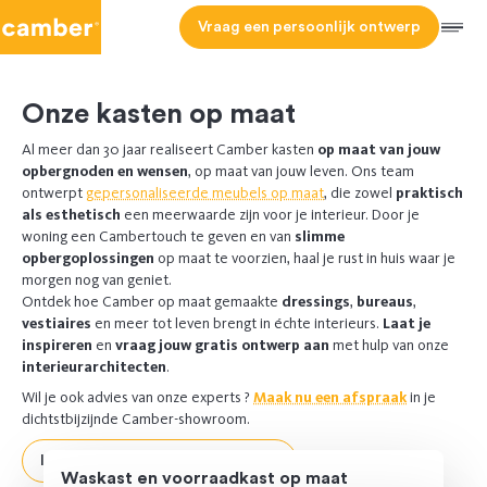
Camber
Vraag een persoonlijk ontwerp
Men
ONZE
Onze kasten op maat
HOMEPAGE
KASTEN
OP
Al meer dan 30 jaar realiseert Camber kasten
op maat van jouw
MAAT
opbergnoden en wensen
, op maat van jouw leven. Ons team
ontwerpt
gepersonaliseerde meubels op maat
, die zowel
praktisch
als esthetisch
een meerwaarde zijn voor je interieur. Door je
woning een Cambertouch te geven en van
slimme
opbergoplossingen
op maat te voorzien, haal je rust in huis waar je
morgen nog van geniet.
Ontdek hoe Camber op maat gemaakte
dressings
,
bureaus
,
vestiaires
en meer tot leven brengt in échte interieurs.
Laat je
inspireren
en
vraag jouw gratis ontwerp aan
met hulp van onze
interieurarchitecten
.
Wil je ook advies van onze experts ?
Maak nu een afspraak
in je
dichtstbijzijnde Camber-showroom.
Ik vraag een persoonlijk ontwerp
Waskast en voorraadkast op maat