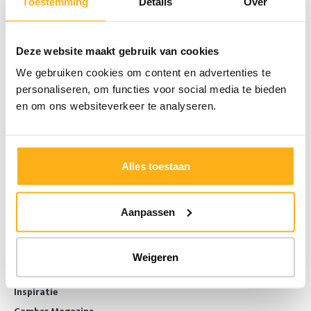
Toestemming
Details
Over
Deze website maakt gebruik van cookies
We gebruiken cookies om content en advertenties te
personaliseren, om functies voor social media te bieden
en om ons websiteverkeer te analyseren.
Vind inspiratie in onze brochure
Een project in gedachten?
Laat je inspireren door onze maatkasten en ontdek ons 100%
Belgisch vakmanschap.
Alles toestaan
Download de brochure
Aanpassen
Weigeren
LAAT JE INSPIREREN
Inspiratie