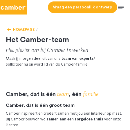
Camber
Vraag een persoonlijk ontwerp
Men
JOBS
HOMEPAGE
Het Camber-team
Het plezier om bij Camber te werken
Maak jij morgen deel uit van ons
team van experts
?
Solliciteer nu en word lid van de Camber-familie!
team
familie
Camber, dat is één
, één
Camber, dat is één groot team
Camber inspireert en creëert samen met jou een interieur op maat.
Bij Camber bouwen we
samen aan een zorgeloze
thuis
voor onze
klanten.