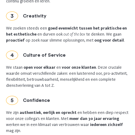
continu groeien en leren.
Creativity
We zoeken steeds een
goed evenwicht tussen het praktische en
het esthetische
en durven ook
out of the box
te denken. We gaan
proactief
op zoek naar slimme oplossingen, met
oog voor detail
.
Culture of Service
We staan
open voor elkaar
en
voor
onze klanten
. Deze cruciale
waarde omvat verschillende zaken: een luisterend oor, pro-activiteit,
flexibiliteit, betrouwbaarheid, menselijkheid en een complete
dienstverlening van A tot Z.
Confidence
We zijn
authentiek, eerlijk en oprecht
en hebben een diep respect
voor onze collega’s en klanten. Met
meer dan 30 jaar ervaring
werken we in een klimaat van vertrouwen waar
iedereen zichzelf
mag zijn.