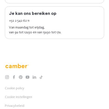
Je kan ons bereiken op
+32 2 542 62 11
Van maandag tot vrijdag,
van 9u tot 12u30 en van 13u30 tot 17u.
Camber
instagram
facebook
pinterest
youtube
linkedin
tiktok
Cookie policy
Cookie instellingen
Privacybeleid