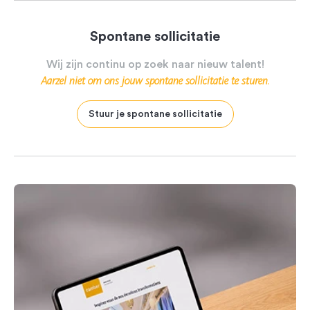
Spontane sollicitatie
Wij
zijn
continu
op
zoek
naar
nieuw
talent!
Aarzel
niet
om
ons
jouw
spontane
sollicitatie
te
sturen.
Stuur je spontane sollicitatie