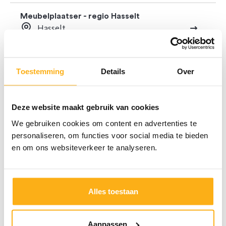
Meubelplaatser - regio Hasselt
Hasselt
Hulp-meubelplaatser - regio Hasselt
Hasselt
Toestemming
Details
Over
Interieurarchitect
Deze website maakt gebruik van cookies
Geel
We gebruiken cookies om content en advertenties te
personaliseren, om functies voor social media te bieden
Technisch Projectcoördinator Vastgoed
en om ons websiteverkeer te analyseren.
Overijse
Interieurarchitect - Dilbeek
Dilbeek
Alles toestaan
Opmeter - regio Antwerpen
Aanpassen