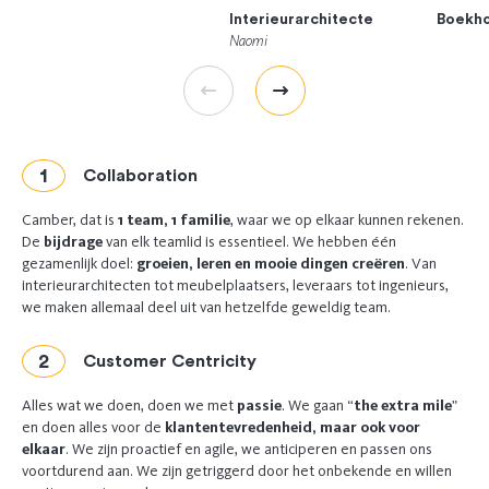
getuigenis
g
Interieurarchitecte
Boekh
Naomi
Précédent
Suivant
Collaboration
Camber, dat is
1 team, 1 familie
, waar we op elkaar kunnen rekenen.
De
bijdrage
van elk teamlid is essentieel. We hebben één
gezamenlijk doel:
groeien, leren en mooie dingen creëren
. Van
interieurarchitecten tot meubelplaatsers, leveraars tot ingenieurs,
we maken allemaal deel uit van hetzelfde geweldig team.
Customer Centricity
Alles wat we doen, doen we met
passie
. We gaan “
the extra mile
”
en doen alles voor de
klantentevredenheid, maar ook voor
elkaar
. We zijn proactief en agile, we anticiperen en passen ons
voortdurend aan. We zijn getriggerd door het onbekende en willen