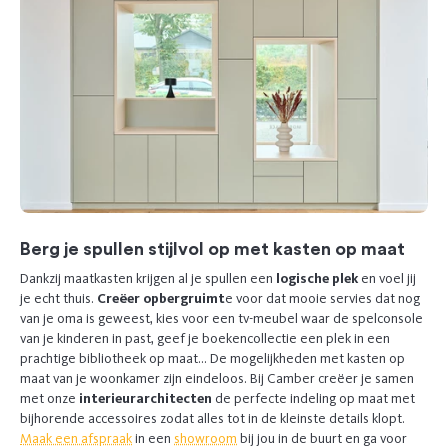
Berg je spullen stijlvol op met kasten op maat
Dankzij maatkasten krijgen al je spullen een
logische plek
en voel jij
je echt thuis.
Creëer opbergruimt
e voor dat mooie servies dat nog
van je oma is geweest, kies voor een tv-meubel waar de spelconsole
van je kinderen in past, geef je boekencollectie een plek in een
prachtige bibliotheek op maat… De mogelijkheden met kasten op
maat van je woonkamer zijn eindeloos. Bij Camber creëer je samen
met onze
interieurarchitecten
de perfecte indeling op maat met
bijhorende accessoires zodat alles tot in de kleinste details klopt.
Maak een afspraak
in een
showroom
bij jou in de buurt en ga voor