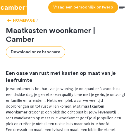
Camber
Vraag een persoonlijk ontwerp
ONZE
Men
KASTEN
OP
HOMEPAGE
MAAT
Maatkasten woonkamer |
Camber
Download onze brochure
Een oase van rust met kasten op maat van je
leefruimte
Je woonkamer is het hart van je woning. Je ontspant er ’s avonds na
een drukke dag, je geniet er van quality time met je gezin, je ontvangt
er familie en vrienden… Het is een plek waar we veel tijd
doorbrengen en tot rust willen komen. Met
maatkasten
woonkamer
creëer je een plek die echt past bij jouw
levensstijl.
Met wandkasten op maat in je woonkamer geef je al je spullen een
plek en creëer je niet alleen rust in huis maar ook in je hoofd.
Een dressoir op maat, een tv-kast op maat, een bibliotheek met