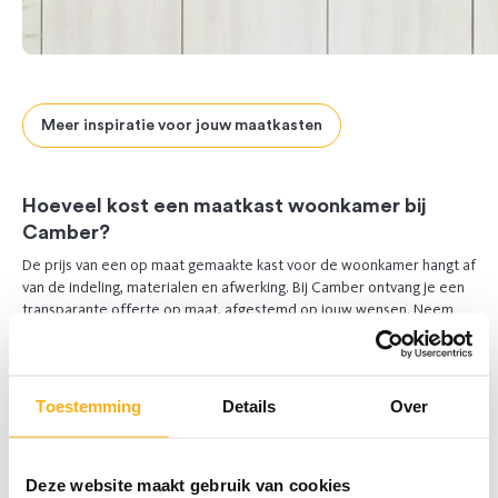
Meer inspiratie voor jouw maatkasten
Previous
Next
Hoeveel kost een maatkast woonkamer bij
Camber?
De prijs van een op maat gemaakte kast voor de woonkamer hangt af
van de indeling, materialen en afwerking. Bij Camber ontvang je een
transparante offerte op maat, afgestemd op jouw wensen. Neem
gerust een kijkje op onze prijzenpagina voor meer informatie.
Algemene prijsinformatie
Toestemming
Details
Over
Witte wandkast in leefruimte op maat
Deze website maakt gebruik van cookies