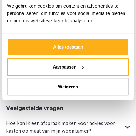
We gebruiken cookies om content en advertenties te
9.170 € (excl btw)
personaliseren, om functies voor social media te bieden
en om ons websiteverkeer te analyseren.
Antoni
, interieurarchitect
Gunter
&
Dylan
, meubelplaatsers
Alles toestaan
Deze prijs omvat zowel het ontwerp door een
interieurarchitect
, de
kastaccessoires
, de
levering
, de
plaatsing
en
10 jaar garantie.
Aanpassen
Bekijk deze realisatie
Weigeren
Veelgestelde vragen
Hoe kan ik een afspraak maken voor advies voor
kasten op maat van mijn woonkamer?