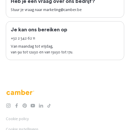
Heb je een vraag over ons bedrijf?
Stuur je vraag naar
marketing@camber.be
Je kan ons bereiken op
+32 2 542 62 11
Van maandag tot vrijdag,
van 9u tot 12u30 en van 13u30 tot 17u.
Camber
instagram
facebook
pinterest
youtube
linkedin
tiktok
Cookie policy
Cookie instellingen