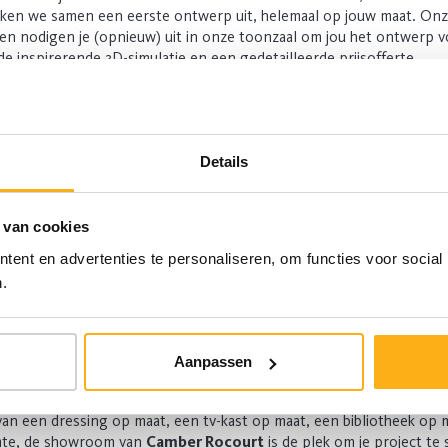
rken we samen een eerste ontwerp uit, helemaal op jouw maat. On
ten nodigen je (opnieuw) uit in onze toonzaal om jou het ontwerp v
e inspirerende 3D-simulatie en een gedetailleerde prijsofferte.
pen van je Camber-maatkast
urarchitecten luisteren naar jouw wensen en maken een 3D-simulati
Details
s komen bij je langs voor een finale maatopname tot op de millim
 van cookies
an jouw kast worden in onze eigen fabriek gemaakt met kwaliteits
ent en advertenties te personaliseren, om functies voor social
.
steam brengt alle onderdelen zorgvuldig bij jou thuis op het afg
laatsers zorgen voor een precieze en nette installatie van jouw k
Aanpassen
ze showroom in Rocourt (provincie Luik
van een dressing op maat, een tv-kast op maat, een bibliotheek op 
mte, de showroom van
Camber Rocourt
is de plek om je project te 