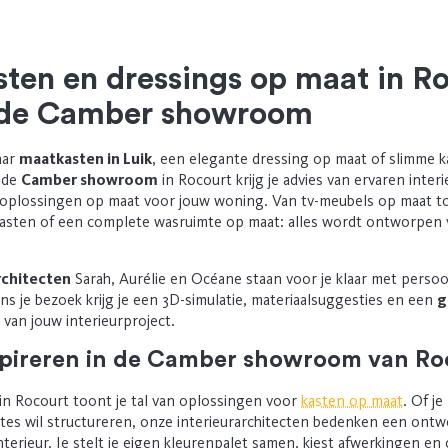
ten en dressings op maat in Ro
 de Camber showroom
aar
maatkasten in Luik
, een elegante dressing op maat of slimme 
 de
Camber showroom
in Rocourt krijg je advies van ervaren inter
e oplossingen op maat voor jouw woning. Van tv-meubels op maat t
asten of een complete wasruimte op maat: alles wordt ontworpen
rchitecten
Sarah, Aurélie en Océane staan voor je klaar met persoo
ens je bezoek krijg je een 3D-simulatie, materiaalsuggesties en een
g
van jouw interieurproject.
nspireren in de Camber showroom van Ro
 Rocourt toont je tal van oplossingen voor
kasten op maat
. Of j
mtes wil structureren, onze interieurarchitecten bedenken een ontw
 interieur. Je stelt je eigen kleurenpalet samen, kiest afwerkingen e