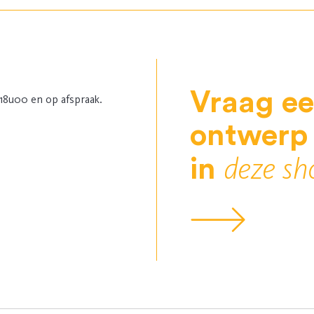
Vraag e
18u00 en op afspraak.
ontwerp
deze s
in