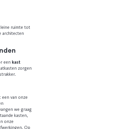
leine ruimte tot
e architecten
anden
oor een
kast
aatkasten zorgen
strakker.
et een van onze
en
tvangen we graag
staande kasten,
n onze
afwerkingen. Op