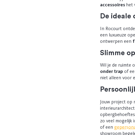
accessoires
het v
De ideale
In Rocourt ontde
een luxueuze ope
ontwerpen een
f
Slimme op
Wil je de ruimte 
onder trap
of e
niet alleen voor 
Persoonlij
Jouw project op m
interieurarchitec
opbergbehoefte
zo veel mogelijk 
of
een
gepersona
showroom begelei