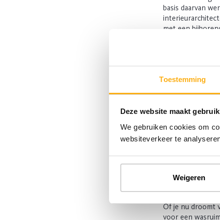
basis daarvan we
interieurarchitec
met een bijhorend
De 5 stap
Onze interie
maat.
Toestemming
Onze opmeter
Deze website maakt gebruik
Onderdelen v
materialen.
We gebruiken cookies om cont
websiteverkeer te analyseren
Ons levering
Onze meubelp
Weigeren
Bezoek on
Of je nu droomt 
voor een wasrui