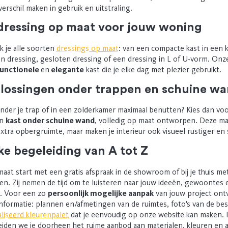
erschil maken in gebruik en uitstraling.
 dressing op maat voor jouw woning
k je alle soorten
dressings op maat
: van een compacte kast in een k
n dressing, gesloten dressing of een dressing in L of U-vorm. Onz
unctionele
en
elegante
kast die je elke dag met plezier gebruikt.
lossingen onder trappen en schuine w
onder je trap of in een zolderkamer maximaal benutten? Kies dan v
en
kast onder schuine wand
, volledig op maat ontworpen. Deze m
extra opbergruimte, maar maken je interieur ook visueel rustiger en 
ke begeleiding van A tot Z
aat start met een gratis afspraak in de showroom of bij je thuis m
ten. Zij nemen de tijd om te luisteren naar jouw ideeën, gewoontes 
s.
Voor een zo
persoonlijk mogelijke aanpak
van jouw project on
informatie: plannen en/afmetingen van de ruimtes, foto’s van de be
liseerd kleurenpalet
dat je eenvoudig op onze website kan maken.
I
den we je doorheen het ruime aanbod aan materialen, kleuren en 