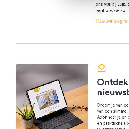
ons vlak bij Luik
bent ook welkom
Maak vandaag no
Ontdek
nieuwsb
Droom je van ee
van een slimme,
Abonneer je en 
én praktische ti