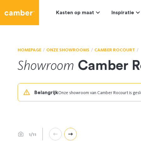
Camber
Kasten op maat
Inspiratie
HOMEPAGE
ONZE SHOWROOMS
CAMBER ROCOURT
Showroom
Camber R
Belangrijk
Onze showroom van Camber Rocourt is geslo
1/11
Précédent
Suivant