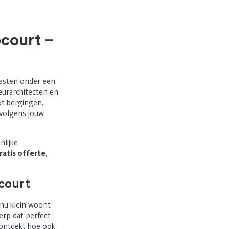
court –
kasten onder een
ieurarchitecten en
ot bergingen,
 volgens jouw
nlijke
ratis offerte
,
court
e nu klein woont
erp dat perfect
n ontdekt hoe ook