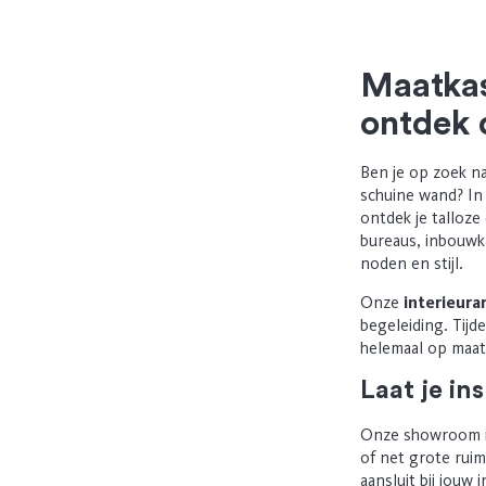
Maatkas
ontdek
Ben je op zoek n
schuine wand? In
ontdek je talloz
bureaus, inbouwk
noden en stijl.
Onze
interieura
begeleiding. Tijd
helemaal op maat 
Laat je i
Onze showroom in
of net grote rui
aansluit bij jouw