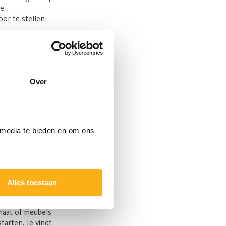
ze
oor te stellen
e en offerte op
Over
eter.
volle en duurzame
 media te bieden en om ons
esproken moment.
ast op maat.
Alles toestaan
)
maat of meubels
starten. Je vindt