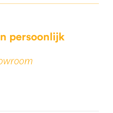
en
persoonlijk
howroom