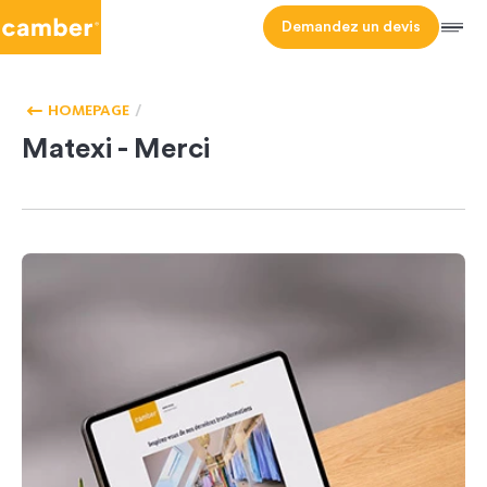
Camber
Demandez un devis
Men
BIENVENUE
CHEZ
HOMEPAGE
VOUS
Matexi - Merci