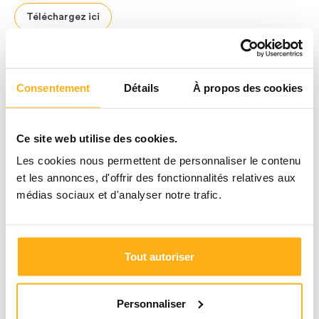
Téléchargez ici
Consentement
Détails
À propos des cookies
LAISSEZ-VOUS INSPIRER
Inspirations
Ce site web utilise des cookies.
Camber Magazine
Les cookies nous permettent de personnaliser le contenu
Les styles Camber
et les annonces, d'offrir des fonctionnalités relatives aux
Expérience client
médias sociaux et d'analyser notre trafic.
Vu à la TV
Tendances
Tout autoriser
RÉALISATIONS PAR PIÈCE
Dressing
Personnaliser
Chambre à coucher