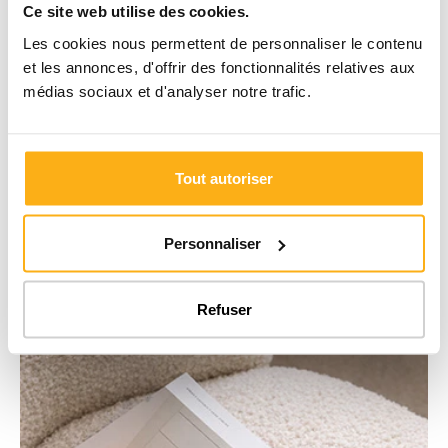
Ce site web utilise des cookies.
Envie de repenser votre intérieur ou d’optimiser vos espaces ?
Recevez des idées sur mesure et des astuces utiles pour mieux
Les cookies nous permettent de personnaliser le contenu
organiser vos placards.
et les annonces, d'offrir des fonctionnalités relatives aux
médias sociaux et d'analyser notre trafic.
Inscrivez-vous ici
Tout autoriser
Personnaliser
Refuser