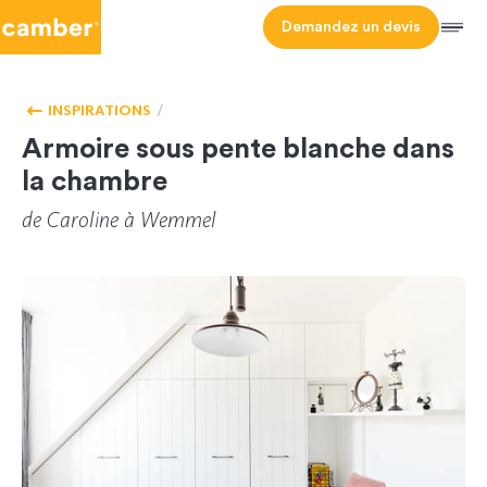
Camber
Demandez un devis
Men
CHAMBRE
HOMEPAGE
À
INSPIRATIONS
COUCHER
Armoire sous pente blanche dans
la chambre
de
Caroline
à Wemmel
CL-097151