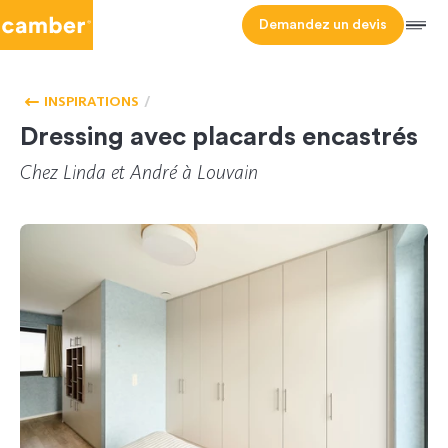
Camber
Demandez un devis
Men
CHAMBRE
HOMEPAGE
À
INSPIRATIONS
COUCHER
Dressing avec placards encastrés
Chez Linda et André à Louvain
CL-158930