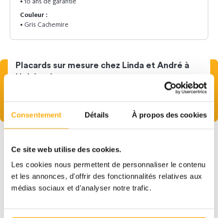
• 10 ans de garantie
Couleur :
• Gris Cachemire
Placards sur mesure chez Linda et André à
Holsbeek
Lire cette histoire
Consentement
Détails
À propos des cookies
Plus
d'inspiration
Ce site web utilise des cookies.
Découvrez nos dressings sur mesure
Les cookies nous permettent de personnaliser le contenu
et les annonces, d'offrir des fonctionnalités relatives aux
médias sociaux et d'analyser notre trafic.