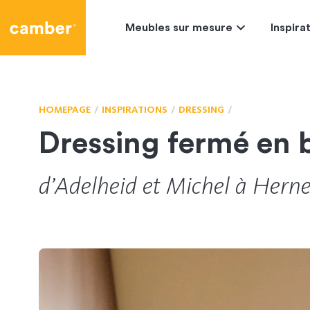
Camber
Meubles sur mesure
Inspira
HOMEPAGE
INSPIRATIONS
DRESSING
Dressing fermé en 
d’
Adelheid
et
Michel
à Hern
CL-166430