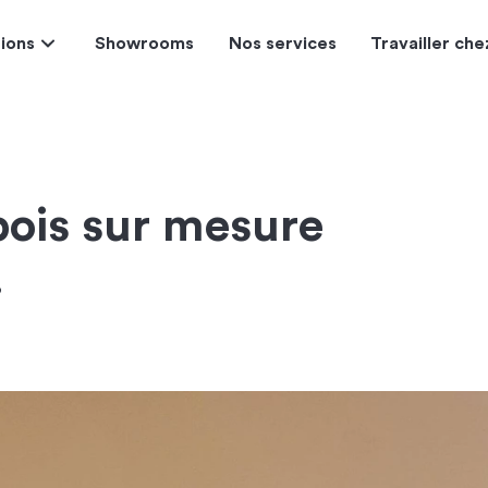
tions
Showrooms
Nos services
Travailler ch
bois sur mesure
e