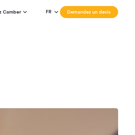
FR
ez Camber
Demandez un devis