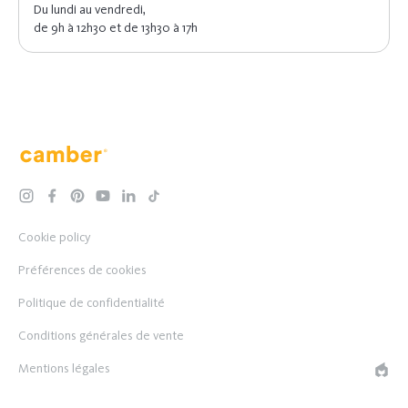
Du lundi au vendredi,
de 9h à 12h30 et de 13h30 à 17h
Camber
instagram
facebook
pinterest
youtube
linkedin
tiktok
Cookie policy
Préférences de cookies
Politique de confidentialité
Conditions générales de vente
Mentions légales
EPIC 