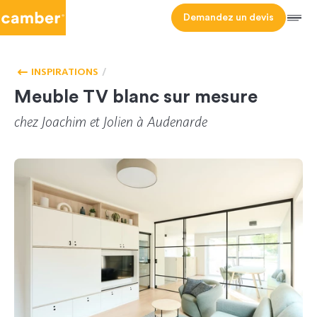
Camber
Demandez un devis
Men
HOMEPAGE
SALON
INSPIRATIONS
Meuble TV blanc sur mesure
chez
Joachim
et
Jolien
à Audenarde
CL-172881