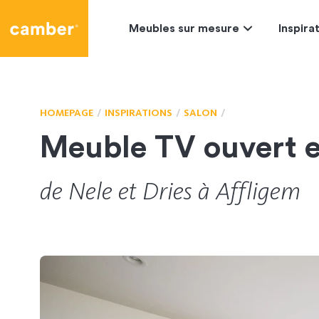
Camber
Meubles sur mesure
Inspira
HOMEPAGE
INSPIRATIONS
SALON
Meuble TV ouvert 
de
Nele
et
Dries
à Affligem
481
CL-157060