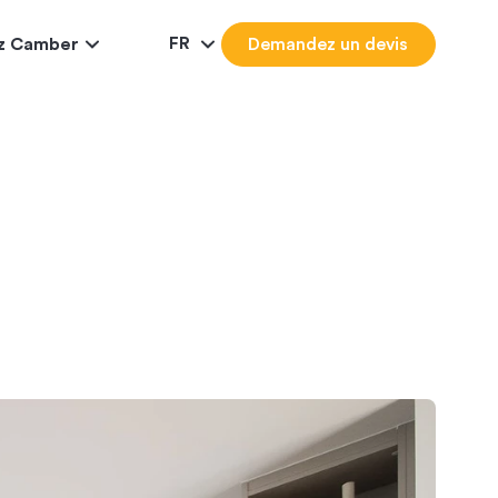
FR
ez Camber
Demandez un devis