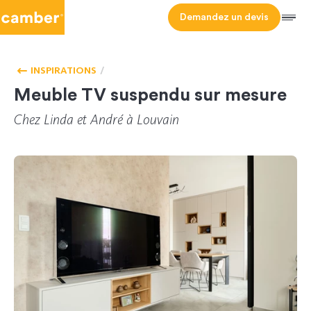
Camber
Demandez un devis
Men
HOMEPAGE
SALON
INSPIRATIONS
Meuble TV suspendu sur mesure
Chez Linda et André à Louvain
CL-158930