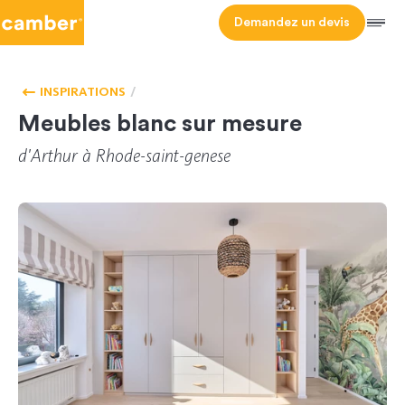
Camber
Demandez un devis
Men
CHAMBRE
HOMEPAGE
D'ENFANTS
INSPIRATIONS
Meubles blanc sur mesure
d'Arthur
à Rhode-saint-genese
REF 409
CL-039925