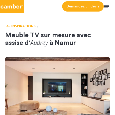
Camber
Demandez un devis
Men
HOMEPAGE
SALON
INSPIRATIONS
Meuble TV sur mesure avec
Audrey
assise d'
à Namur
CL-104134