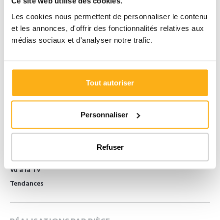
Ce site web utilise des cookies.
Laissez-vous inspirer par nos placards sur mesure
et découvrez notre savoir-faire
Les cookies nous permettent de personnaliser le contenu
100% belge.
et les annonces, d'offrir des fonctionnalités relatives aux
médias sociaux et d'analyser notre trafic.
Téléchargez ici
Tout autoriser
LAISSEZ-VOUS INSPIRER
Personnaliser
Inspirations
Camber Magazine
Les styles Camber
Refuser
Expérience client
Vu à la TV
Tendances