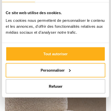
Ce site web utilise des cookies.
Inscrivez-vous à notre newsletter
Les cookies nous permettent de personnaliser le contenu
Envie de repenser votre intérieur ou d’optimiser vos espaces ?
et les annonces, d'offrir des fonctionnalités relatives aux
Recevez des idées sur mesure et des astuces utiles pour mieux
médias sociaux et d'analyser notre trafic.
organiser vos placards.
Inscrivez-vous ici
Tout autoriser
Personnaliser
Refuser