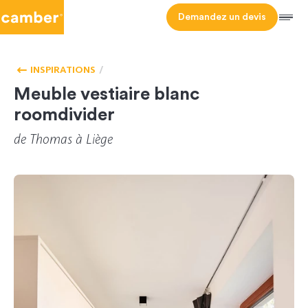
Camber
Demandez un devis
Men
HOMEPAGE
VESTIAIRE
INSPIRATIONS
Meuble vestiaire blanc
roomdivider
de
Thomas
à Liège