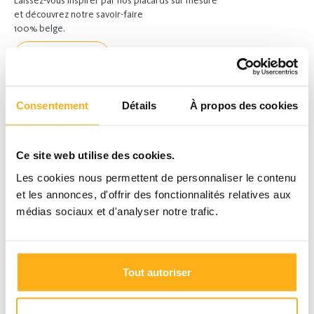
Laissez-vous inspirer par nos placards sur mesure
et découvrez notre savoir-faire
100% belge.
Téléchargez ici
Consentement
Détails
À propos des cookies
LAISSEZ-VOUS INSPIRER
Ce site web utilise des cookies.
Inspirations
Les cookies nous permettent de personnaliser le contenu
Camber Magazine
et les annonces, d'offrir des fonctionnalités relatives aux
Les styles Camber
médias sociaux et d'analyser notre trafic.
Expérience client
Vu à la TV
Tendances
Tout autoriser
RÉALISATIONS PAR PIÈCE