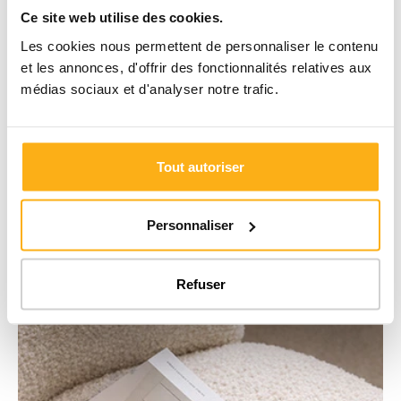
Inscrivez-vous à notre newsletter
Ce site web utilise des cookies.
Envie de repenser votre intérieur ou d’optimiser vos espaces ?
Les cookies nous permettent de personnaliser le contenu
Recevez des idées sur mesure et des astuces utiles pour mieux
organiser vos placards.
et les annonces, d'offrir des fonctionnalités relatives aux
médias sociaux et d'analyser notre trafic.
Inscrivez-vous ici
Tout autoriser
Personnaliser
Refuser