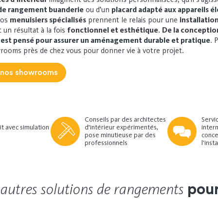
de rangement buanderie
ou d’un
placard adapté aux appareils 
 nos
menuisiers spécialisés
prennent le relais pour une
installatio
t un résultat à la fois
fonctionnel et esthétique
.
De la conception
il est pensé pour assurer un aménagement durable et pratique
.
P
rooms près de chez vous pour donner vie à votre projet.
 nos showrooms
Conseils par des architectes
Servi
it avec simulation
d'intérieur expérimentés,
interm
pose minutieuse par des
concep
professionnels
l'inst
autres solutions de rangements
s
pour