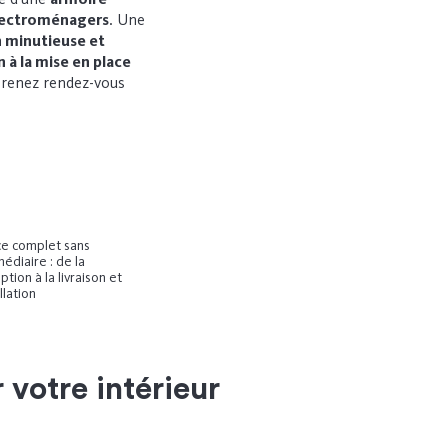
électroménagers
. Une
n minutieuse et
 à la mise en place
renez rendez-vous
ce complet sans
édiaire : de la
tion à la livraison et
allation
 votre intérieur