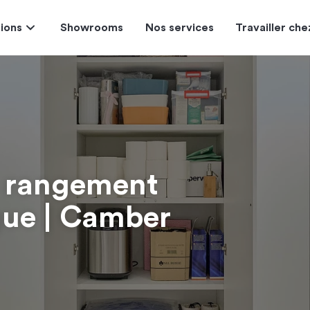
tions
Showrooms
Nos services
Travailler ch
 : rangement
ique | Camber