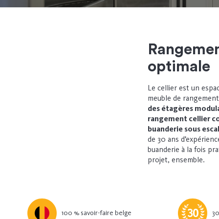
Rangement
optimale
L
e cellier
est un espa
meuble de rangement 
des étagères modul
rangement cellier 
buanderie sous escal
de 30 ans d’expérienc
buanderie à la fois pr
projet, ensemble.
100 % savoir-faire belge
30