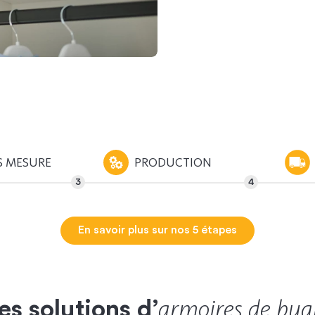
S MESURE
PRODUCTION
En savoir plus sur nos 5 étapes
armoires de bua
s solutions d’