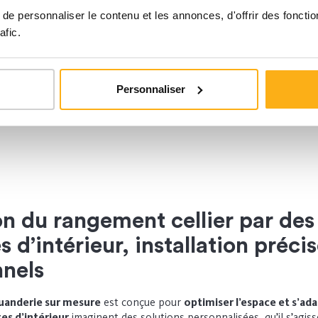
e personnaliser le contenu et les annonces, d'offrir des fonctio
afic.
Personnaliser
ble machine à laver
n du rangement cellier par des
s d’intérieur, installation préci
nnels
uanderie sur mesure
est conçue pour
optimiser l’espace et s’ad
es d’intérieur
imaginent des solutions personnalisées, qu’il s’agis