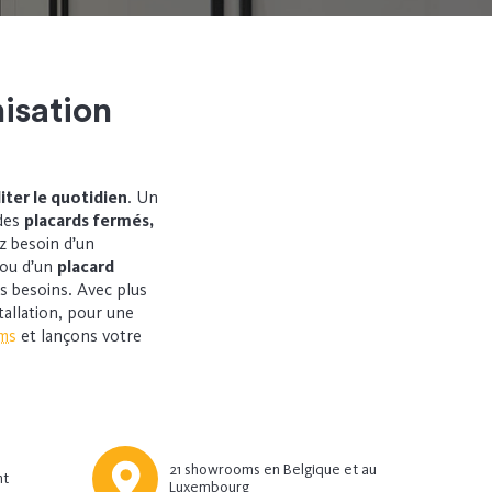
isation
liter le quotidien
. U
n
 des
placards fermés,
z besoin d’un
 ou d’un
placard
os besoins. Avec plus
allation, pour une
ms
et lançons votre
21 showrooms en Belgique et au
nt
Luxembourg