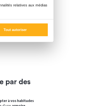
nnalités relatives aux médias
Tout autoriser
se par des
apter à vos habitudes
se d’une
armoire