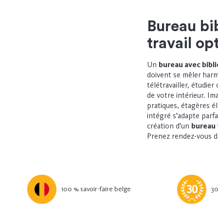
Bureau bi
travail op
Un
bureau avec bibl
doivent se mêler ha
télétravailler, étudie
de votre intérieur. I
pratiques, étagères é
intégré s’adapte parf
création d’un
bureau 
Prenez rendez-vous
d
100 % savoir-faire belge
30