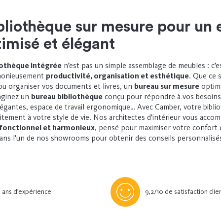
bliothèque sur mesure pour un 
timisé et élégant
iothèque intégrée
n’est pas un simple assemblage de meubles : c’e
rmonieusement
productivité, organisation et esthétique
. Que ce 
r ou organiser vos documents et livres, un
bureau sur mesure
optimi
maginez un
bureau bibliothèque
conçu pour répondre à vos besoins
légantes, espace de travail ergonomique… Avec Camber, votre bibli
aitement à votre style de vie. Nos architectes d’intérieur vous acco
fonctionnel et harmonieux
, pensé pour maximiser votre confort e
ans l’un de nos showrooms pour obtenir des conseils personnalisé
 ans d’expérience
9,2/10 de satisfaction clie