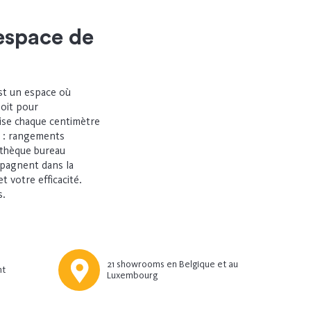
espace de
st un espace où
soit pour
se chaque centimètre
 : rangements
othèque bureau
mpagnent dans la
t votre efficacité.
s.
21 showrooms en Belgique et au
nt
Luxembourg