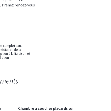
r.
Prenez rendez-vous
ce complet sans
édiaire : de la
tion à la livraison et
allation
ements
r
Chambre à coucher placards sur