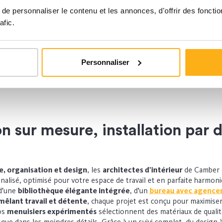
e personnaliser le contenu et les annonces, d'offrir des fonctio
afic.
cessoires pour bureau
Personnaliser
 sur mesure, installation par 
, organisation et design
, les
architectes d’intérieur
de Camber 
isé, optimisé pour votre espace de travail et en parfaite harmonie
 d’une
bibliothèque élégante intégrée
, d’un
bureau avec agenc
mêlant travail et détente
, chaque projet est conçu pour maximiser
Nos
menuisiers expérimentés
sélectionnent des matériaux de quali
usque dans les moindres détails. Grâce à un suivi complet, du design 