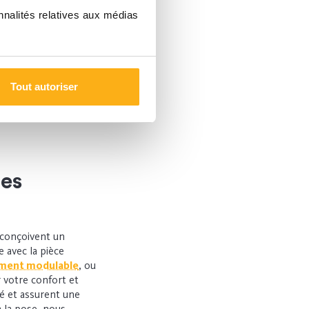
nnalités relatives aux médias
Tout autoriser
des
conçoivent un
 avec la pièce
ement modulable
, ou
 votre confort et
té et assurent une
à la pose, nous