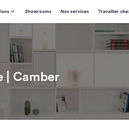
tions
Showrooms
Nos services
Travailler ch
e | Camber