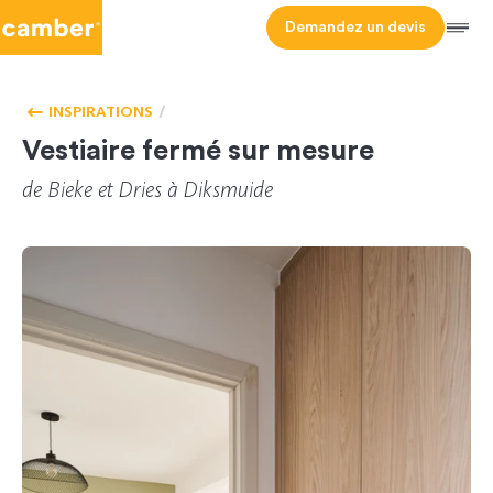
Camber
Demandez un devis
Men
HOMEPAGE
VESTIAIRE
INSPIRATIONS
Vestiaire fermé sur mesure
de
Bieke
et
Dries
à Diksmuide
CL-168068-1