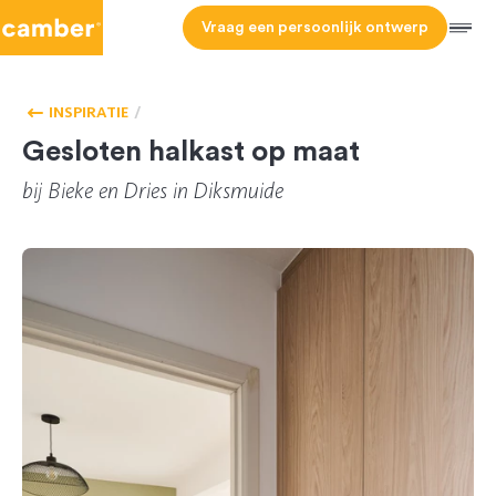
Camber
Vraag een persoonlijk ontwerp
Men
HOMEPAGE
VESTIAIREKAST
INSPIRATIE
Gesloten halkast op maat
bij
Bieke
en
Dries
in Diksmuide
CL-168068