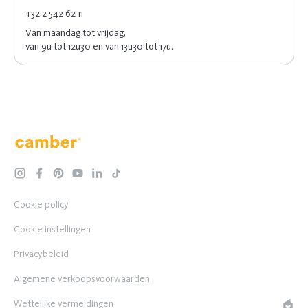
+32 2 542 62 11
Van maandag tot vrijdag,
van 9u tot 12u30 en van 13u30 tot 17u.
Camber
instagram
facebook
pinterest
youtube
linkedin
tiktok
Cookie policy
Cookie instellingen
Privacybeleid
Algemene verkoopsvoorwaarden
Wettelijke vermeldingen
EPIC 