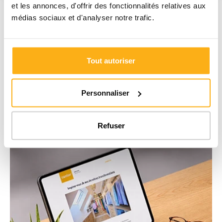
et les annonces, d'offrir des fonctionnalités relatives aux
Téléchargez notre brochure
médias sociaux et d'analyser notre trafic.
Un projet en tête ?
Laissez-vous inspirer par nos placards sur mesure
et découvrez notre savoir-faire 100% belge.
Tout autoriser
Personnaliser
Refuser