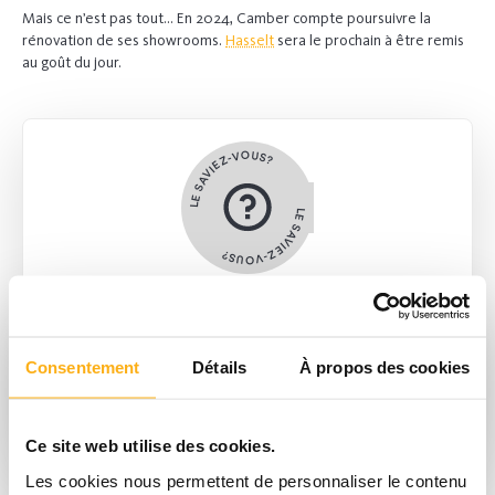
Mais ce n’est pas tout… En 2024, Camber compte poursuivre la
rénovation de ses showrooms.
Hasselt
sera le prochain à être remis
au goût du jour.
LE SAVIEZ-VOUS?
LE SAVIEZ-VOUS?
Par ailleurs, saviez-vous que nous vous préparons une
nouveauté pour 2024 ? Quelque chose qui permettra à nos
clients de personnaliser encore plus facilement leur projet sur
Consentement
Détails
À propos des cookies
mesure ? Mais nous ne vous en disons pas plus pour l’instant si
ce n’est de garder notre site web et nos réseaux sociaux bien
à l’œil !
Ce site web utilise des cookies.
Les cookies nous permettent de personnaliser le contenu