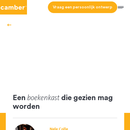
Camber
Vraag een persoonlijk ontwerp
Men
HOMEPAGE
OPRUIMTIPS
MAGAZINE
boekenkast
Een
die gezien mag
worden
Nele Colle