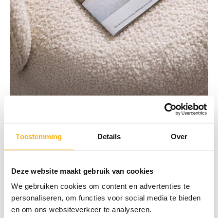
Vind inspiratie in onze brochure
Toestemming
Details
Over
Een project in gedachten?
Laat je inspireren door onze maatkasten en ontdek ons 100%
Belgisch vakmanschap.
Deze website maakt gebruik van cookies
We gebruiken cookies om content en advertenties te
Download de brochure
personaliseren, om functies voor social media te bieden
en om ons websiteverkeer te analyseren.