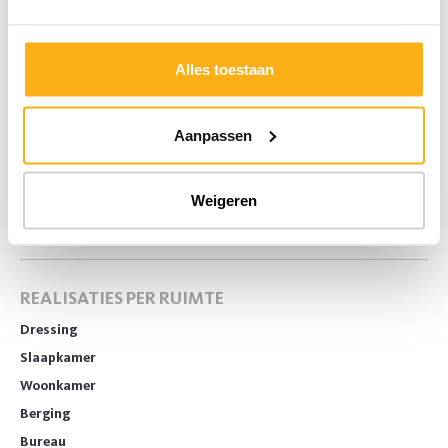
LAAT JE INSPIREREN
Alles toestaan
Inspiratie
Camber Magazine
Aanpassen
Camber stijlen
Klantenervaringen
Gezien op tv
Weigeren
Interieurtrends
REALISATIES PER RUIMTE
Dressing
Slaapkamer
Woonkamer
Berging
Bureau