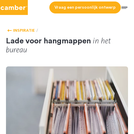
Camber
Vraag een persoonlijk ontwerp
Men
HOMEPAGE
ACCESSOIRES
INSPIRATIE
in het
Lade voor hangmappen
bureau