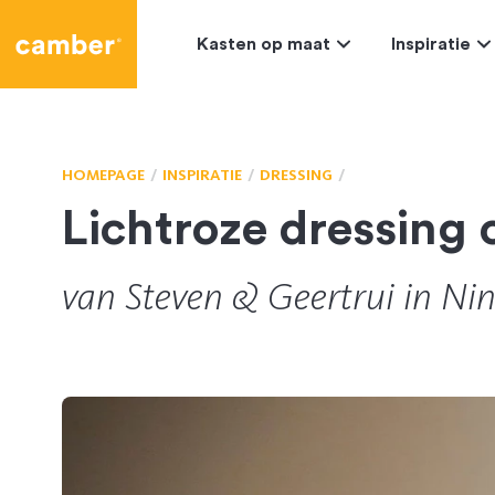
Camber
Kasten op maat
Inspiratie
HOMEPAGE
INSPIRATIE
DRESSING
Lichtroze dressing
van
Steven
&
Geertrui
in Ni
528
CL-165265