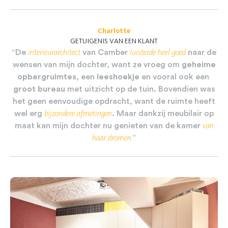
Charlotte
GETUIGENIS VAN EEN KLANT
interieurarchitect
luisterde
heel
goed
“De
van
Camber
naar
de
wensen
van
mijn
dochter,
want
ze
vroeg
om
geheime
opbergruimtes
,
een
leeshoekje
en
vooral
ook
een
groot bureau
met
uitzicht
op
de
tuin.
Bovendien
was
het
geen
eenvoudige
opdracht,
want
de
ruimte
heeft
bijzondere
afmetingen
wel
erg
.
Maar
dankzij
meubilair
op
van
maat
kan
mijn
dochter
nu
genieten
van
de
kamer
haar
dromen.
”