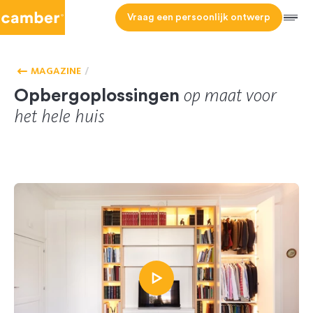
Camber
Vraag een persoonlijk ontwerp
Men
HOMEPAGE
KLANTENERVARINGEN
MAGAZINE
op maat voor
Opbergoplossingen
het hele huis