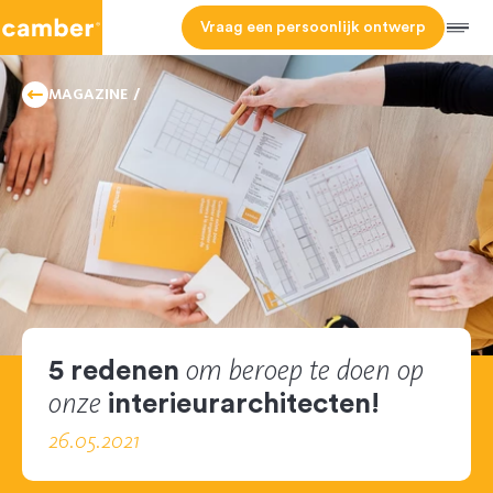
Camber
Vraag een persoonlijk ontwerp
Men
HOMEPAGE
TRENDS
MAGAZINE
om beroep te doen op
5 redenen
onze
interieurarchitecten!
26.05.2021