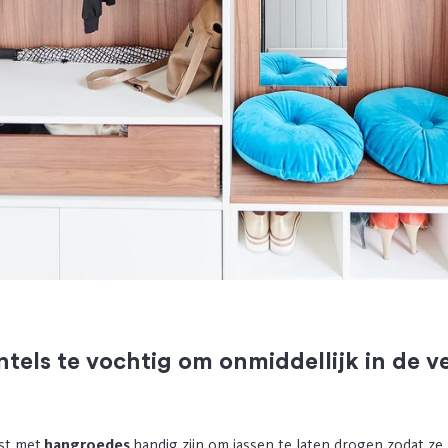
ntels te vochtig om onmiddellijk in de ve
st met
hangroedes
handig zijn om jassen te laten drogen zodat ze n