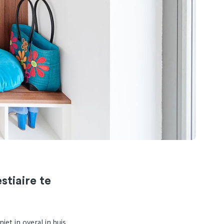
stiaire te
iet in overal in huis