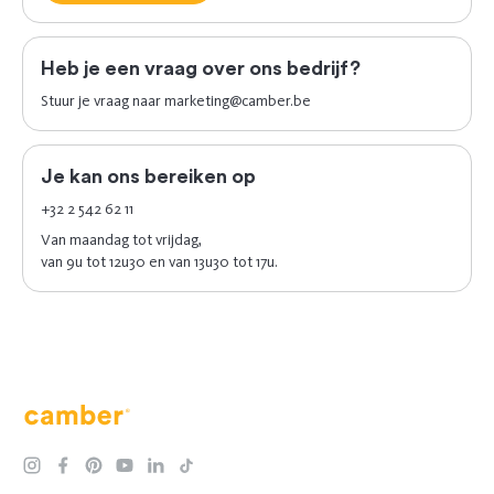
Heb je een vraag over ons bedrijf?
Stuur je vraag naar
marketing@camber.be
Je kan ons bereiken op
+32 2 542 62 11
Van maandag tot vrijdag,
van 9u tot 12u30 en van 13u30 tot 17u.
Camber
instagram
facebook
pinterest
youtube
linkedin
tiktok