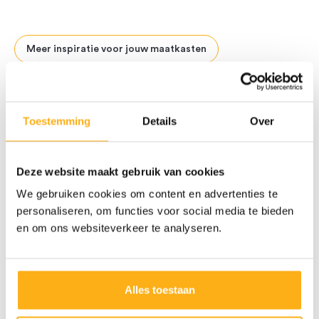
Meer inspiratie voor jouw maatkasten
Previous
Next
Hoeveel kost een gesloten vestiairekast op
maat bij Camber?
Toestemming
Details
Over
De prijs van een op maat gemaakte gesloten vestiairekast hangt af
van de
indeling, materialen en afwerking
. Bij Camber ontvang je
een transparante offerte op maat, afgestemd op jouw wensen.
Deze website maakt gebruik van cookies
Neem een kijkje op onze
prijzenpagina
voor meer informatie.
We gebruiken cookies om content en advertenties te
Algemene prijsinformatie
personaliseren, om functies voor social media te bieden
en om ons websiteverkeer te analyseren.
Veelgestelde vragen
Alles toestaan
Zijn er opties voor verlichting en spiegels in een
op maat gemaakte gesloten vestiairekast van