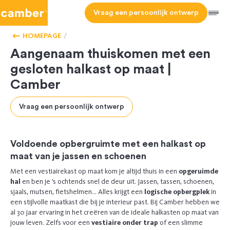
Camber
Vraag een persoonlijk ontwerp
ONZE
Men
KASTEN
OP
HOMEPAGE
MAAT
Aangenaam thuiskomen met een
gesloten halkast op maat |
Camber
Vraag een persoonlijk ontwerp
Voldoende opbergruimte met een halkast op
maat van je jassen en schoenen
Met een vestiairekast op maat kom je altijd thuis in een
opgeruimde
hal
en ben je ’s ochtends snel de deur uit. Jassen, tassen, schoenen,
sjaals, mutsen, fietshelmen… Alles krijgt een
logische opbergplek
in
een stijlvolle maatkast die bij je interieur past. Bij Camber hebben we
al 30 jaar ervaring in het creëren van de ideale halkasten op maat van
jouw leven. Zelfs voor een
vestiaire onder trap
of een slimme