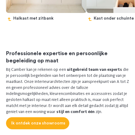
Halkast met zitbank
Kast onder schuinte
Previous
Next
Professionele expertise en persoonlijke
begeleiding op maat
Bij Camber kan je rekenen op een
uitgebreid team van experts
die
je persoonlijk begeleiden van het ontwerpen tot de plaatsing van je
maatkast. Onze interieurarchitecten zijn je aanspreekpunt van A tot Z
en geven professioneel advies over de talloze
indelingsmogelijkheden, kleurencombinaties en accessoires zodat je
gesloten halkast op maat niet alleen praktisch is, maar ook perfect
matcht met je interieur. Er wordt aan elk detail gedacht zodat jij altijd
geniet van een woning waar
stijl en comfort één
zijn.
Ik ontdek onze showrooms