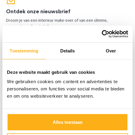
Ontdek onze nieuwsbrief
Droom je van een interieur make-over of van een slimme,
georganiseerde ruimte?
Abonneer je en ontvang inspiratie op maat én praktische tips om je
maatkasten beter te organiseren.
Schrijf je in voor de nieuwsbrief
Toestemming
Details
Over
Deze website maakt gebruik van cookies
We gebruiken cookies om content en advertenties te
personaliseren, om functies voor social media te bieden
en om ons websiteverkeer te analyseren.
Alles toestaan