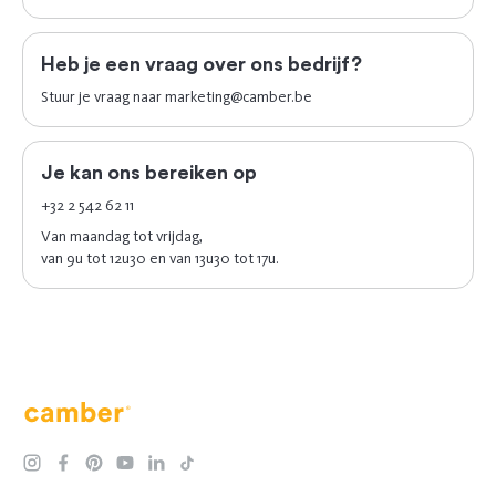
Heb je een vraag over ons bedrijf?
Stuur je vraag naar
marketing@camber.be
Je kan ons bereiken op
+32 2 542 62 11
Van maandag tot vrijdag,
van 9u tot 12u30 en van 13u30 tot 17u.
Camber
instagram
facebook
pinterest
youtube
linkedin
tiktok