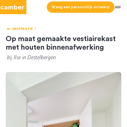
Camber
Vraag een persoonlijk ontwerp
Men
HOMEPAGE
VESTIAIREKAST
INSPIRATIE
Op maat gemaakte vestiairekast
met houten binnenafwerking
bij
Ilse
in Destelbergen
CL-105524