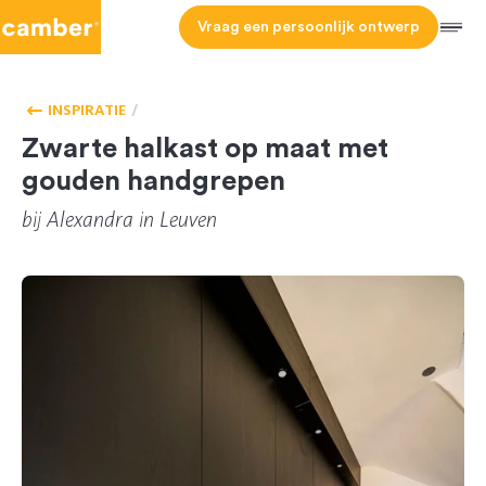
Camber
Vraag een persoonlijk ontwerp
Men
HOMEPAGE
VESTIAIREKAST
INSPIRATIE
Zwarte halkast op maat met
gouden handgrepen
bij
Alexandra
in Leuven
CL-131705