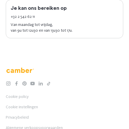
Je kan ons bereiken op
+32 2 542 62 11
Van maandag tot vrijdag,
van 9u tot 12u30 en van 13u30 tot 17u.
Camber
instagram
facebook
pinterest
youtube
linkedin
tiktok
Cookie policy
Cookie instellingen
Privacybeleid
Algemene verkoopsvoorwaarden