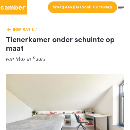
Camber
Vraag een persoonlijk ontwerp
Men
HOMEPAGE
SLAAPKAMER
INSPIRATIE
Tienerkamer onder schuinte op
maat
van
Max
in Puurs
REF 371