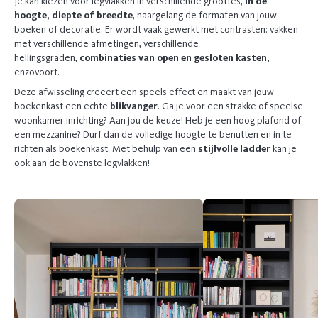
Je kan kiezen voor legvlakken in verschillende groottes,
in de
hoogte, diepte of breedte
, naargelang de formaten van jouw
boeken of decoratie. Er wordt vaak gewerkt met contrasten: vakken
met verschillende afmetingen, verschillende
hellingsgraden,
combinaties van open en gesloten kasten,
enzovoort.
Deze afwisseling creëert een speels effect en maakt van jouw
boekenkast een echte
blikvanger
. Ga je voor een strakke of speelse
woonkamer inrichting? Aan jou de keuze! Heb je een hoog plafond of
een mezzanine? Durf dan de volledige hoogte te benutten en in te
richten als boekenkast. Met behulp van een
stijlvolle ladder
kan je
ook aan de bovenste legvlakken!