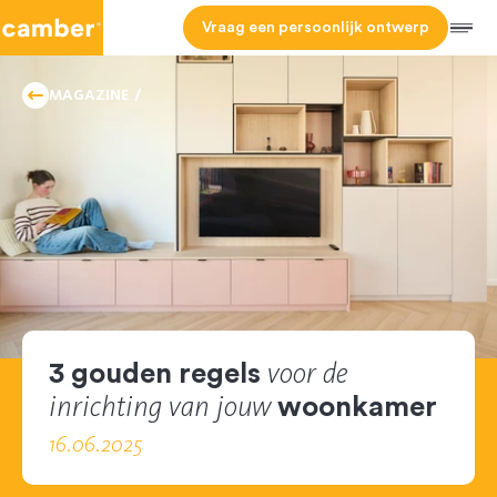
Camber
Vraag een persoonlijk ontwerp
Men
TIPS
HOMEPAGE
AND
MAGAZINE
TRICKS
voor de
3 gouden regels
inrichting van jouw
woonkamer
16.06.2025