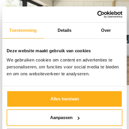
Toestemming
Details
Over
Deze website maakt gebruik van cookies
We gebruiken cookies om content en advertenties te
personaliseren, om functies voor social media te bieden
en om ons websiteverkeer te analyseren.
Alles toestaan
Previous
Next
3. Less is more
: tijdloos meubilair
Aanpassen
Kijk eens naar je meubels en spullen die nu deel uitmaken van jouw
woonkamer. Oogt de ruimte druk en onordelijk? Wees gerust, dat is