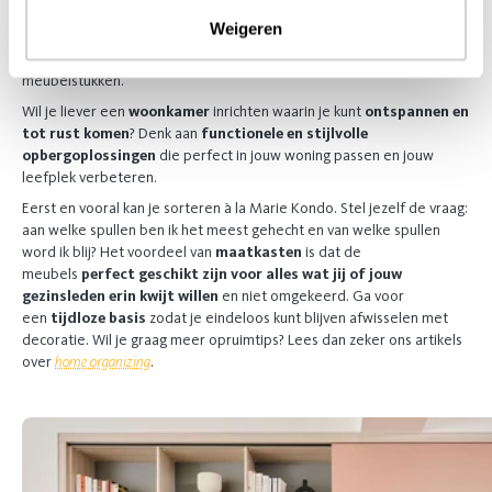
bij veel mensen zo. We zijn trendgevoelig en seizoensgebonden en
Weigeren
hebben daardoor de neiging om in de loop van de tijd van alles te
verzamelen. Resultaat? Plaatsgebrek en een mengelmoes van
meubelstukken.
Wil je liever een
woonkamer
inrichten waarin je kunt
ontspannen en
tot rust komen
? Denk aan
functionele en stijlvolle
opbergoplossingen
die perfect in jouw woning passen en jouw
leefplek verbeteren.
Eerst en vooral kan je sorteren à la Marie Kondo. Stel jezelf de vraag:
aan welke spullen ben ik het meest gehecht en van welke spullen
word ik blij? Het voordeel van
maatkasten
is dat de
meubels
perfect geschikt zijn voor alles wat jij of jouw
gezinsleden erin kwijt willen
en niet omgekeerd. Ga voor
een
tijdloze basis
zodat je eindeloos kunt blijven afwisselen met
decoratie. Wil je graag meer opruimtips? Lees dan zeker ons artikels
over
home organizing
.