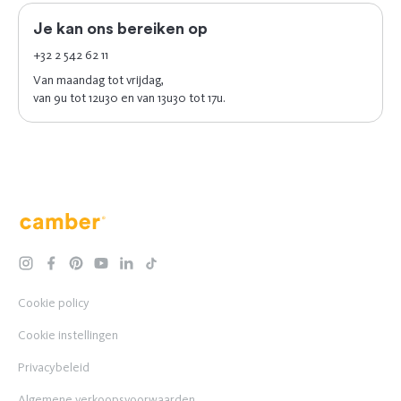
Je kan ons bereiken op
+32 2 542 62 11
Van maandag tot vrijdag,
van 9u tot 12u30 en van 13u30 tot 17u.
Camber
instagram
facebook
pinterest
youtube
linkedin
tiktok
Cookie policy
Cookie instellingen
Privacybeleid
Algemene verkoopsvoorwaarden