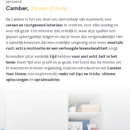
veroverd.
the way of living
Camber,
Bij Camber is het ons doel om, met behulp van maatwerk, een
sereen en rustgevend interieur
te creëren, voor elke woning en
voor elk gezin. Een interieur dat ordelijk is, waar al je spullen een
gepast opbergplekje krijgen en dat je leven dus vergemakkelijkt. Het
is namelijk bewezen dat een ordelijke omgeving voor meer
mentale
rust
,
extra motivatie én een verhoogde levenskwaliteit
zorgt.
Bovendien zal je eindelijk
tijd
hebben
voor wat echt telt in het
leven
: meer tijd voor jezelf en je gezin. Het loont dus de moeite om
te investeren in home organizing. Daarom introduceren we
Camber
Your Home:
een inspirerende
reeks vol tips en tricks
,
slimme
oplossingen
en
opruimadvies
.