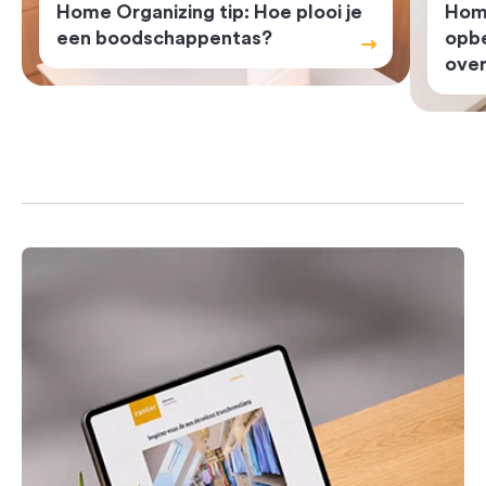
Home Organizing tip: Hoe plooi je
Home
een boodschappentas?
opbe
over
Previous
Next