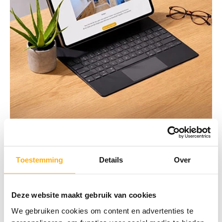
Toestemming
Details
Over
Ontdek onze nieuwsbrief
Droom je van een interieur make-over of van een slimme,
Deze website maakt gebruik van cookies
georganiseerde ruimte?
Abonneer je en ontvang inspiratie op maat én praktische tips om je
We gebruiken cookies om content en advertenties te
maatkasten beter te organiseren.