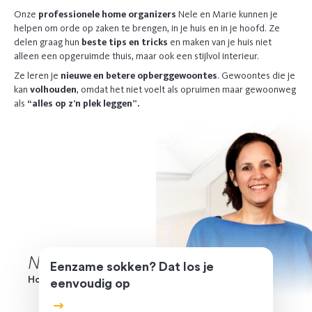
Onze
professionele home organizers
Nele en Marie kunnen je
helpen om orde op zaken te brengen, in je huis en in je hoofd. Ze
delen graag hun
beste tips en tricks
en maken van je huis niet
alleen een opgeruimde thuis, maar ook een stijlvol interieur.
Ze leren je
nieuwe en betere opberggewoontes
. Gewoontes die je
kan
volhouden
, omdat het niet voelt als opruimen maar gewoonweg
als
“alles op z’n plek leggen”.
Nele
Colle
Eenzame sokken? Dat los je
Home Organizing partner van Camber
eenvoudig op