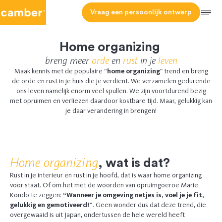
Camber
Vraag een persoonlijk ontwerp
Men
Home organizing
breng meer
orde
en
rust
in je
leven
Maak kennis met de populaire “
home organizing
” trend en breng
de orde en rust in je huis die je verdient. We verzamelen gedurende
ons leven namelijk enorm veel spullen. We zijn voortdurend bezig
met opruimen en verliezen daardoor kostbare tijd. Maar, gelukkig kan
je daar verandering in brengen!
Home organizing
, wat is dat?
Rust in je interieur en rust in je hoofd, dat is waar home organizing
voor staat. Of om het met de woorden van opruimgoeroe Marie
Kondo te zeggen:
“Wanneer je omgeving netjes is, voel je je fit,
gelukkig en gemotiveerd!”
. Geen wonder dus dat deze trend, die
overgewaaid is uit Japan, ondertussen de hele wereld heeft