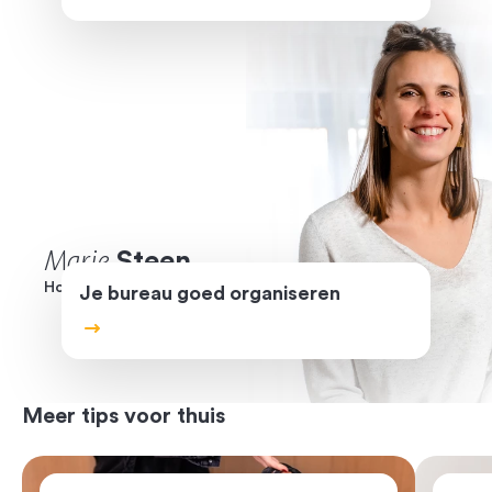
Marie
Steen
Home organizer voor Camber
Je bureau goed organiseren
Meer tips voor thuis