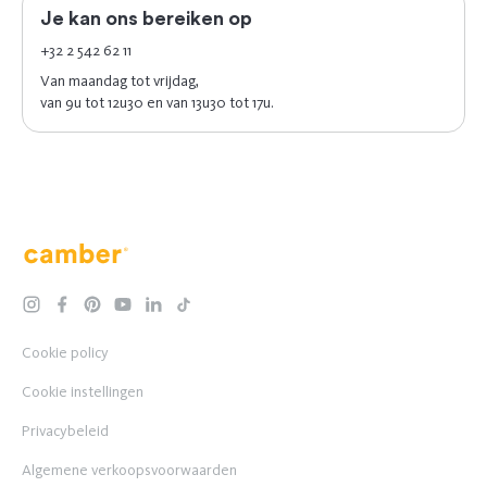
Je kan ons bereiken op
+32 2 542 62 11
Van maandag tot vrijdag,
van 9u tot 12u30 en van 13u30 tot 17u.
Camber
instagram
facebook
pinterest
youtube
linkedin
tiktok
Cookie policy
Cookie instellingen
Privacybeleid
Algemene verkoopsvoorwaarden