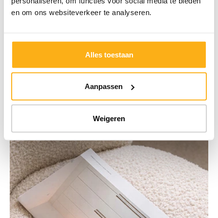
personaliseren, om functies voor social media te bieden
en om ons websiteverkeer te analyseren.
Schrijf je in voor de nieuwsbrief
Alles toestaan
Aanpassen
Weigeren