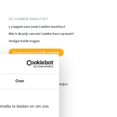
DE CAMBER-KWALITEIT
5 stappen naar jouw Camber maatkast
Wat is de prijs van een Camber kast op maat?
Veelgestelde vragen
Vraag een persoonlijk ontwerp
Over
Brusselsesteenweg 288A, 3090 Overijse
Berckmanstraat 57, 1060 Brussel
 media te bieden en om ons
BE0453.736.603