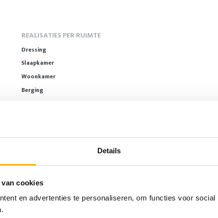
REALISATIES PER RUIMTE
Dressing
Slaapkamer
Woonkamer
Berging
Bureau
Kast onder schuinte
CONTACT
Details
Contact en support
Offerte aanvragen
 van cookies
Waar kun je ons vinden?
ent en advertenties te personaliseren, om functies voor social
Een vraag over een lopend project?
.